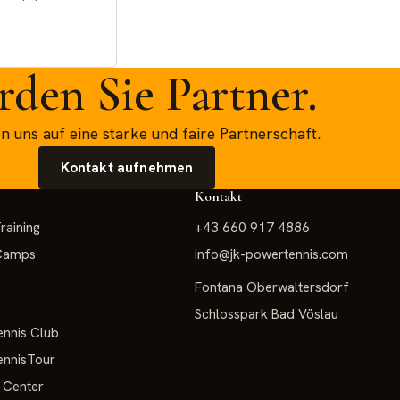
den Sie Partner.
n uns auf eine starke und faire Partnerschaft.
Kontakt aufnehmen
Kontakt
raining
+43 660 917 4886
 Camps
info@jk-powertennis.com
Fontana Oberwaltersdorf
Schlosspark Bad Vöslau
nnis Club
nnisTour
 Center