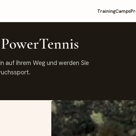
Training
Camps
Pr
K PowerTennis
ein auf ihrem Weg und werden Sie
wuchssport.