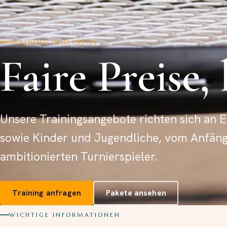
TRAINING UND PREISE
Faire Preise,
Unsere Trainingsangebote richten sich an
sowie Kinder und Jugendliche, vom Anfäng
ambitionierten Turnierspieler.
Training anfragen
Pakete ansehen
WICHTIGE INFORMATIONEN