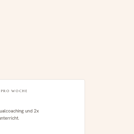
O PRO WOCHE
dualcoaching und 2x
terricht.